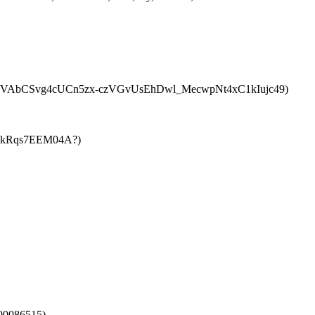
2900086515
)