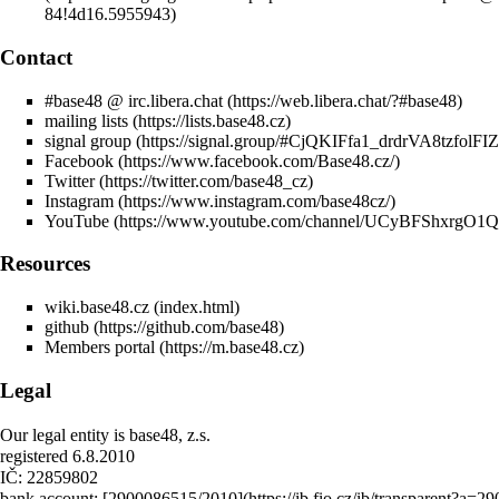
Contact
#base48 @ irc.libera.chat
mailing lists
signal group
Facebook
Twitter
Instagram
YouTube
Resources
wiki.base48.cz
github
Members portal
Legal
Our legal entity is base48, z.s.
registered 6.8.2010
IČ: 22859802
bank account: [2900086515/2010](
https://ib.fio.cz/ib/transparent?a=