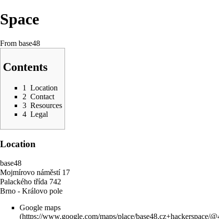
Space
From base48
Contents
1
Location
2
Contact
3
Resources
4
Legal
Location
base48
Mojmírovo náměstí 17
Palackého třída 742
Brno - Královo pole
Google maps